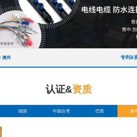
专利&
>
澳州
认证&
资质
德国
中国台湾
巴西
澳