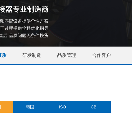
资质
研发制造
品质管理
合作客户
州
韩国
ISO
CB